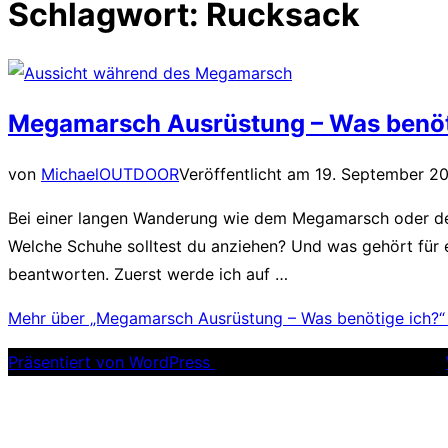
Schlagwort:
Rucksack
Megamarsch Ausrüstung – Was benöt
von
Michael
OUTDOOR
Veröffentlicht am
19. September 2
Bei einer langen Wanderung wie dem Megamarsch oder d
Welche Schuhe solltest du anziehen? Und was gehört für 
beantworten. Zuerst werde ich auf …
Mehr
über „Megamarsch Ausrüstung – Was benötige ich?
Präsentiert von WordPress
Inspiro WordPress Theme von