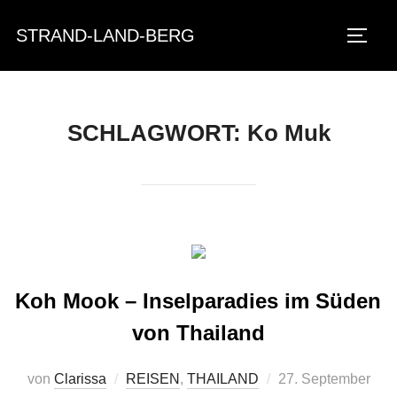
Zum
STRAND-LAND-BERG
Inhalt
SEIT
springen
SCHLAGWORT:
Ko Muk
Koh Mook – Inselparadies im Süden
von Thailand
Veröffentlicht
von
Clarissa
REISEN
,
THAILAND
27. September